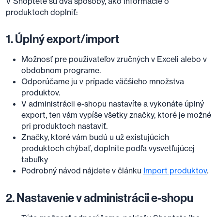
V Shoptete sú dva spôsoby, ako informácie o
produktoch doplniť:
1. Úplný export/import
Možnosť pre používateľov zručných v Exceli alebo v
obdobnom programe.
Odporúčame ju v prípade väčšieho množstva
produktov.
V administrácii e-shopu nastavíte a vykonáte úplný
export, ten vám vypíše všetky značky, ktoré je možné
pri produktoch nastaviť.
Značky, ktoré vám budú u už existujúcich
produktoch chýbať, doplníte podľa vysvetľujúcej
tabuľky
Podrobný návod nájdete v článku
Import produktov
.
2. Nastavenie v administrácii e-shopu