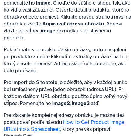
pomenujte ho
image
. Choďte do vášho e-shopu tak, ako
ho vidia vaši zákazníci. Otvorte detail produktu, ktorého
obrázky chcete preniesť. Kliknite pravou stranou myši na
obrázok a zvoľte
Kopírovať adresu obrázku
. Adresu
vložte do stĺpca
image
do riadku k príslušnému
produktu.
Pokiaľ máte k produktu ďalšie obrázky, potom v galérii
pri produkte zmeňte kliknutím aktuálny obrázok na ten,
ktorý chcete preniesť. Adresu skopírujte obdobne, ako
bolo popísané.
Pre import do Shoptetu je dôležité, aby v každej bunke
bol umiestnený práve jeden obrázok (adresa URL). Pri
každom ďalšom URL obrázku použite úplne voľný nový
stĺpec. Pomenujte ho
image2
,
image3
atď.
Pre získanie kompletnej adresy obrázku je možné tiež
postupovať podľa návodu
How to Get Product Image
URLs into a Spreadsheet
, ktorý pre vás pripravil
PinnacleCart.