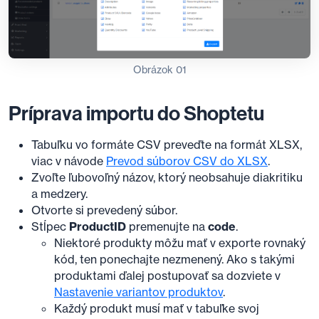
Obrázok 01
Príprava importu do Shoptetu
Tabuľku vo formáte CSV preveďte na formát XLSX,
viac v návode
Prevod súborov CSV do XLSX
.
Zvoľte ľubovoľný názov, ktorý neobsahuje diakritiku
a medzery.
Otvorte si prevedený súbor.
Stĺpec
ProductID
premenujte na
code
.
Niektoré produkty môžu mať v exporte rovnaký
kód, ten ponechajte nezmenený. Ako s takými
produktami ďalej postupovať sa dozviete v
Nastavenie variantov produktov
.
Každý produkt musí mať v tabuľke svoj