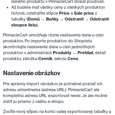
daného produktu v PinnacleCart dosiaľ používali.
Až budete mať všetky ceny u všetkých produktov
hotové, odstráňte stĺpce
Price
a
Sale price
z
tabuľky (
Domů → Buňky → Odstranit → Odstranit
sloupce listu
).
PinnacleCart umožňuje rôzne nastavenia dane u cien
produktov. Po importe produktov do Shoptetu
skontrolujte nastavenie dane u cien jednotlivých
produktov v administrácii
Produkty → Prehľad
, detail
produktu, záložka
Cenník
, sekcia
Cena
.
Nastavenie obrázkov
Pre správny import obrázkov je potrebné poznať ich
adresu umiestnenia (adresa URL). PinnacleCart ale
kompletnú adresu URL exportovať nevie. Je ale možné
zistiť ju priamo z vášho e-shopu.
Zvoľte nový stĺpec na konci vašej exportovanej tabuľky a