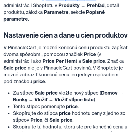
administrácii Shoptetu v
Produkty → Prehľad
, detail
produktu, záložka
Parametre
, sekcie
Popisné
parametre
.
Nastavenie cien a dane u cien produktov
V PinnacleCart je možné konečnú cenu produktu zapísať
dvoma spôsobmi, pomocou značiek
Price
(v
administrácii ako
Price Per Item
) a
Sale price
. Značka
Sale price
nie je v PinnacleCart povinná. V Shoptete je
možné zobraziť konečnú cenu len jedným spôsobem,
pod značkou
price
.
Za stĺpec
Sale price
vložte nový stĺpec (
Domov →
Bunky → Vložiť → Vložiť stĺpce listu
).
Tento stĺpec pomenujte
price
.
Skopírujte do stĺpca
price
hodnotu ceny z jedno zo
stĺpcov
Price
, či
Sale price
.
Skopírujte tú hodnotu, ktorú ste pre konečnú cenu u