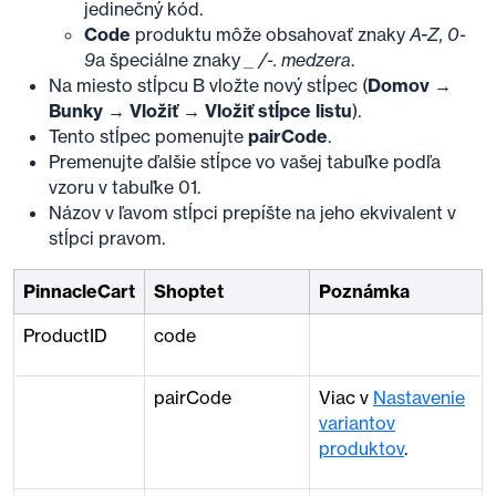
jedinečný kód.
Code
produktu môže obsahovať znaky
A-Z, 0-
9
a špeciálne znaky
_
/-. medzera
.
Na miesto stĺpcu B vložte nový stĺpec (
Domov →
Bunky → Vložiť → Vložiť stĺpce listu
).
Tento stĺpec pomenujte
pairCode
.
Premenujte ďalšie stĺpce vo vašej tabuľke podľa
vzoru v tabuľke 01.
Názov v ľavom stĺpci prepíšte na jeho ekvivalent v
stĺpci pravom.
PinnacleCart
Shoptet
Poznámka
ProductID
code
pairCode
Viac v
Nastavenie
variantov
produktov
.