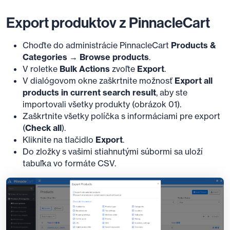
Export produktov z PinnacleCart
Choďte do administrácie PinnacleCart
Products &
Categories → Browse products
.
V roletke
Bulk Actions
zvoľte
Export
.
V dialógovom okne zaškrtnite možnosť
Export all
products in current search result
, aby ste
importovali všetky produkty (obrázok 01).
Zaškrtnite všetky políčka s informáciami pre export
(
Check all
).
Kliknite na tlačidlo
Export
.
Do zložky s vašimi stiahnutými súbormi sa uloží
tabuľka vo formáte CSV.