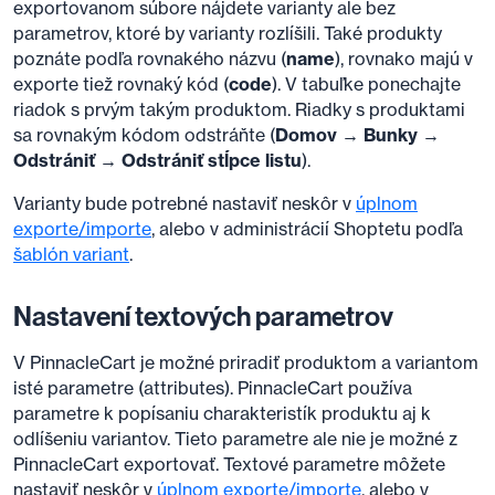
exportovanom súbore nájdete varianty ale bez
parametrov, ktoré by varianty rozlíšili. Také produkty
poznáte podľa rovnakého názvu (
name
), rovnako majú v
exporte tiež rovnaký kód (
code
). V tabuľke ponechajte
riadok s prvým takým produktom. Riadky s produktami
sa rovnakým kódom odstráňte (
Domov → Bunky →
Odstrániť → Odstrániť stĺpce listu
).
Varianty bude potrebné nastaviť neskôr v
úplnom
exporte/importe
, alebo v administrácií Shoptetu podľa
šablón variant
.
Nastavení textových parametrov
V PinnacleCart je možné priradiť produktom a variantom
isté parametre (attributes). PinnacleCart používa
parametre k popísaniu charakteristík produktu aj k
odlíšeniu variantov. Tieto parametre ale nie je možné z
PinnacleCart exportovať. Textové parametre môžete
nastaviť neskôr v
úplnom exporte/importe
, alebo v