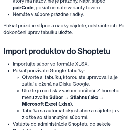
ktorý má názov, nie je prázdny. Napr. stĺpec
pairCode
, pokiaľ nemáte varianty tovaru.
Nemáte v súbore prázdne riadky.
Pokiaľ prázdne stĺpce a riadky nájdete, odstráňte ich. Po
dokončení úprav tabuľku uložte.
Import produktov do Shoptetu
Importujte súbor vo formáte XLSX.
Pokiaľ používate Google Tabuľky:
Otvorte si tabuľku, ktorou ste upravovali a je
zatiaľ uložená na Disku Google.
Uložte ju na disk v vašom počítači. Z horného
menu zvoľte
Súbor → Stiahnuť ako →
Microsoft Excel (.xlsx)
.
Tabuľka sa automaticky stiahne a nájdete ju v
zložke so stiahnutými súbormi.
Vstúpte do administrácie Shoptetu do sekcie