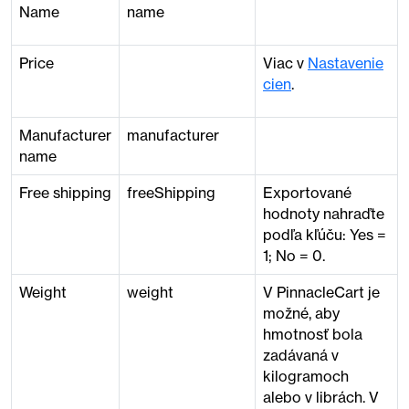
Name
name
Price
Viac v
Nastavenie
cien
.
Manufacturer
manufacturer
name
Free shipping
freeShipping
Exportované
hodnoty nahraďte
podľa kľúču: Yes =
1; No = 0.
Weight
weight
V PinnacleCart je
možné, aby
hmotnosť bola
zadávaná v
kilogramoch
alebo v librách. V