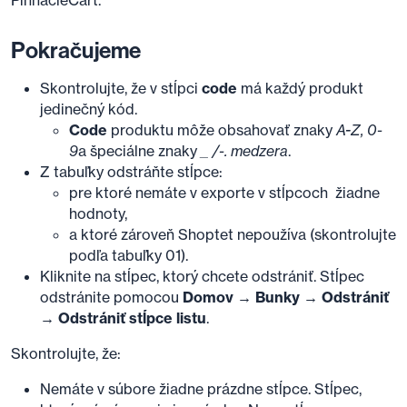
Pokračujeme
Skontrolujte, že v stĺpci
code
má každý produkt
jedinečný kód.
Code
produktu môže obsahovať znaky
A-Z, 0-
9
a špeciálne znaky
_
/-. medzera
.
Z tabuľky odstráňte stĺpce:
pre ktoré nemáte v exporte v stĺpcoch žiadne
hodnoty,
a ktoré zároveň Shoptet nepoužíva (skontrolujte
podľa tabuľky 01).
Kliknite na stĺpec, ktorý chcete odstrániť. Stĺpec
odstránite pomocou
Domov → Bunky → Odstrániť
→ Odstrániť stĺpce listu
.
Skontrolujte, že:
Nemáte v súbore žiadne prázdne stĺpce. Stĺpec,