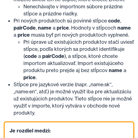
Nenechávajte v importnom súbore prázdne
stĺpce a prázdne riadky.
Pri nových produktoch sú povinné stĺpce
code
,
pairCode
,
name
a
price
. Hodnoty v stĺpcoch
name
a
price
musia byť pri nových produktoch vyplnené.
Pri úprave už existujúcich produktov stačí uviesť
stĺpce, podľa ktorých sa produkt identifikuje
(
code
a
pairCode
), a stĺpce, ktoré chcete
importom aktualizovať. Import existujúceho
produktu preto prejde aj bez stĺpcov
name
a
price
.
Stĺpce pre jazykové verzie (napr. „name:sk“,
„name:en“, atď.) je možné využiť iba pre aktualizáciu
už existujúcich produktov. Tieto stĺpce nie je možné
využiť v importe, ktorý vytvára v obchode nové
produkty.
Je rozdiel medzi: