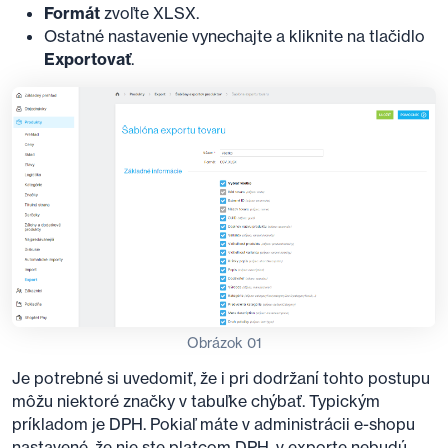
Formát
zvoľte XLSX.
Ostatné nastavenie vynechajte a kliknite na tlačidlo
Exportovať
.
Obrázok 01
Je potrebné si uvedomiť, že i pri dodržaní tohto postupu
môžu niektoré značky v tabuľke chýbať. Typickým
príkladom je DPH. Pokiaľ máte v administrácii e-shopu
nastavené, že nie ste platcom DPH, v exporte nebudú