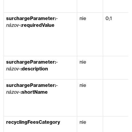
surchargeParameter:
-
nie
0;1
názov-
:requiredValue
surchargeParameter:
-
nie
názov-
:description
surchargeParameter:
-
nie
názov-
:shortName
recyclingFeesCategory
nie