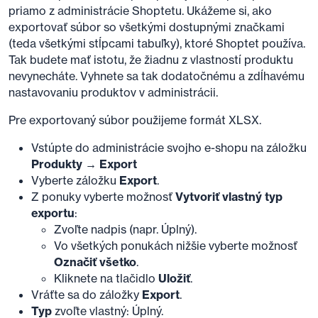
priamo z administrácie Shoptetu. Ukážeme si, ako
exportovať súbor so všetkými dostupnými značkami
(teda všetkými stĺpcami tabuľky), ktoré Shoptet používa.
Tak budete mať istotu, že žiadnu z vlastností produktu
nevynecháte. Vyhnete sa tak dodatočnému a zdĺhavému
nastavovaniu produktov v administrácii.
Pre exportovaný súbor použijeme formát XLSX.
Vstúpte do administrácie svojho e-shopu na záložku
Produkty → Export
Vyberte záložku
Export
.
Z ponuky vyberte možnosť
Vytvoriť vlastný typ
exportu
:
Zvoľte nadpis (napr. Úplný).
Vo všetkých ponukách nižšie vyberte možnosť
Označiť všetko
.
Kliknete na tlačidlo
Uložiť
.
Vráťte sa do záložky
Export
.
Typ
zvoľte vlastný: Úplný.