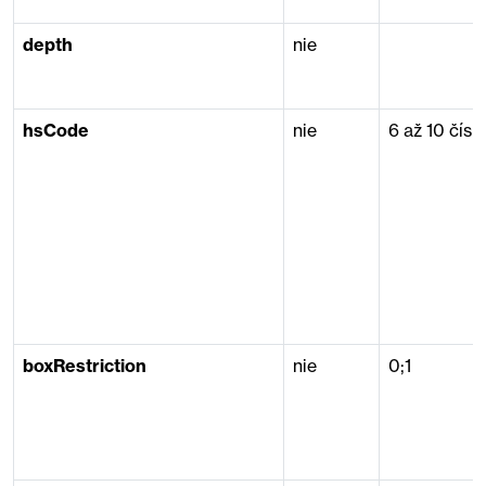
depth
nie
hsCode
nie
6 až 10 čísli
boxRestriction
nie
0;1