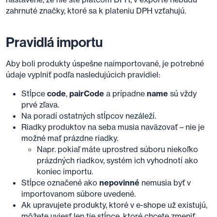
zahrnuté značky, ktoré sa k plateniu DPH vzťahujú.
Pravidlá importu
Aby boli produkty úspešne naimportované, je potrebné
údaje vyplniť podľa nasledujúcich pravidiel:
Stĺpce
code
,
pairCode
a prípadne
name
sú vždy
prvé zľava.
Na poradí ostatných stĺpcov nezáleží.
Riadky produktov na seba musia naväzovať – nie je
možné mať prázdne riadky.
Napr. pokiaľ máte uprostred súboru niekoľko
prázdných riadkov, systém ich vyhodnotí ako
koniec importu.
Stĺpce označené ako
nepovinné
nemusia byť v
importovanom súbore uvedené.
Ak upravujete produkty, ktoré v e-shope už existujú,
môžete uviesť len tie stĺpce, ktoré chcete zmeniť.