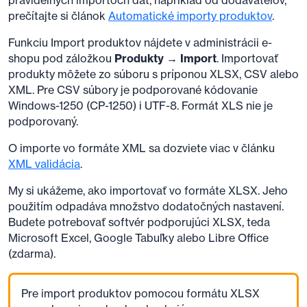
pravidelných importoch dát, napríklad od dodávateľov,
prečítajte si článok
Automatické importy produktov
.
Funkciu Import produktov nájdete v administrácii e-
shopu pod záložkou
Produkty → Import
. Importovať
produkty môžete zo súboru s príponou XLSX, CSV alebo
XML. Pre CSV súbory je podporované kódovanie
Windows-1250 (CP-1250) i UTF-8. Formát XLS nie je
podporovaný.
O importe vo formáte XML sa dozviete viac v článku
XML validácia
.
My si ukážeme, ako importovať vo formáte XLSX. Jeho
použitím odpadáva množstvo dodatočných nastavení.
Budete potrebovať softvér podporujúci XLSX, teda
Microsoft Excel, Google Tabuľky alebo Libre Office
(zdarma).
Pre import produktov pomocou formátu XLSX