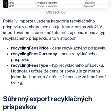
Obrázok 03
Pokiaľ v importe uvedená kategória recyklačného
príspevku v e-shope neexistuje, importom sa založí. V
importovanom súbore môžete určiť aj cenu, menu a typ
recyklačného príspevku, a to v stĺpcoch:
recyclingFeesPrice
- cena recyklačného príspevku
recyclingFeesCurrency
- mena recyklačného
príspevku
recyclingFeesType
- typ recyklačného príspevku.
Hodnota
1
určuje, že cena príspevku je za mernú
jednotku, hodnota
2
určuje, že cena je za hmožnosť
(za kg).
Súhrnný export recyklačných
príspevkov