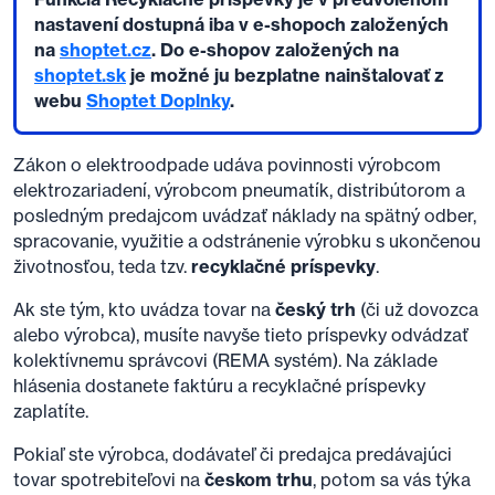
nastavení dostupná iba v e-shopoch založených
na
shoptet.cz
. Do e-shopov založených na
shoptet.sk
je možné ju bezplatne nainštalovať z
webu
Shoptet Doplnky
.
Zákon o elektroodpade udáva povinnosti výrobcom
elektrozariadení, výrobcom pneumatík, distribútorom a
posledným predajcom uvádzať náklady na spätný odber,
spracovanie, využitie a odstránenie výrobku s ukončenou
životnosťou, teda tzv.
recyklačné príspevky
.
Ak ste tým, kto uvádza tovar na
český trh
(či už dovozca
alebo výrobca), musíte navyše tieto príspevky odvádzať
kolektívnemu správcovi (REMA systém). Na základe
hlásenia dostanete faktúru a recyklačné príspevky
zaplatíte.
Pokiaľ ste výrobca, dodávateľ či predajca predávajúci
tovar spotrebiteľovi na
českom trhu
, potom sa vás týka