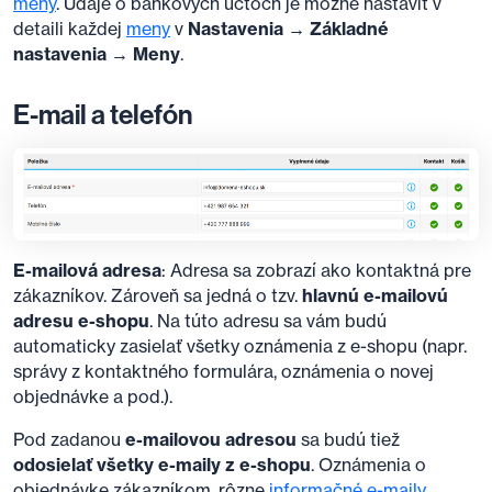
meny
. Údaje o bankových účtoch je možné nastaviť v
detaili každej
meny
v
Nastavenia → Základné
nastavenia → Meny
.
E-mail a telefón
E-mailová adresa
: Adresa sa zobrazí ako kontaktná pre
zákazníkov. Zároveň sa jedná o tzv.
hlavnú e-mailovú
adresu e-shopu
. Na túto adresu sa vám budú
automaticky zasielať všetky oznámenia z e-shopu (napr.
správy z kontaktného formulára, oznámenia o novej
objednávke a pod.).
Pod zadanou
e-mailovou adresou
sa budú tiež
odosielať všetky e-maily z e-shopu
. Oznámenia o
objednávke zákazníkom, rôzne
informačné e-maily
,