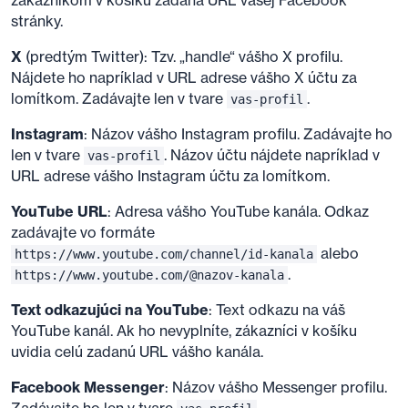
zákazníkom v košíku zadaná URL vašej Facebook
stránky.
X
(predtým Twitter): Tzv. „handle“ vášho X profilu.
Nájdete ho napríklad v URL adrese vášho X účtu za
lomítkom. Zadávajte len v tvare
.
vas-profil
Instagram
: Názov vášho Instagram profilu. Zadávajte ho
len v tvare
. Názov účtu nájdete napríklad v
vas-profil
URL adrese vášho Instagram účtu za lomítkom.
YouTube URL
: Adresa vášho YouTube kanála. Odkaz
zadávajte vo formáte
alebo
https://www.youtube.com/channel/id-kanala
.
https://www.youtube.com/@nazov-kanala
Text odkazujúci na YouTube
: Text odkazu na váš
YouTube kanál. Ak ho nevyplníte, zákazníci v košíku
uvidia celú zadanú URL vášho kanála.
Facebook Messenger
: Názov vášho Messenger profilu.