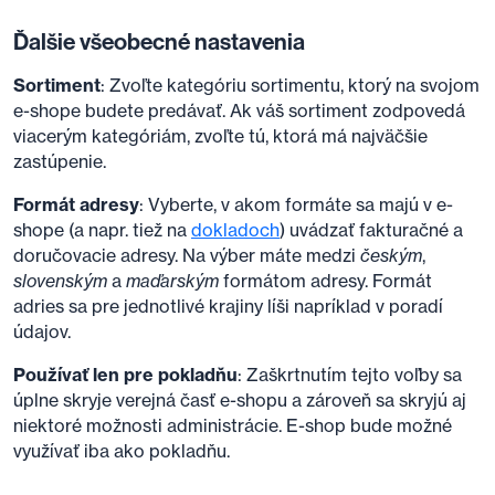
Ďalšie všeobecné nastavenia
Sortiment
: Zvoľte kategóriu sortimentu, ktorý na svojom
e-shope budete predávať. Ak váš sortiment zodpovedá
viacerým kategóriám, zvoľte tú, ktorá má najväčšie
zastúpenie.
Formát adresy
: Vyberte, v akom formáte sa majú v e-
shope (a napr. tiež na
dokladoch
) uvádzať fakturačné a
doručovacie adresy. Na výber máte medzi
českým
,
slovenským
a
maďarským
formátom adresy. Formát
adries sa pre jednotlivé krajiny líši napríklad v poradí
údajov.
Používať len pre pokladňu
: Zaškrtnutím tejto voľby sa
úplne skryje verejná časť e-shopu a zároveň sa skryjú aj
niektoré možnosti administrácie. E-shop bude možné
využívať iba ako pokladňu.