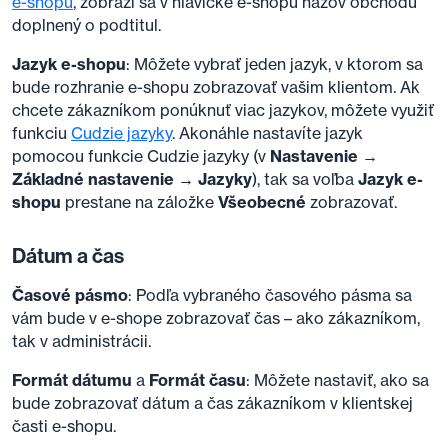
e-shopu
, zobrazí sa v hlavičke e-shopu názov obchodu
doplnený o podtitul.
Jazyk e-shopu
: Môžete vybrať jeden jazyk, v ktorom sa
bude rozhranie e-shopu zobrazovať vašim klientom. Ak
chcete zákazníkom ponúknuť viac jazykov, môžete využiť
funkciu
Cudzie jazyky
. Akonáhle nastavíte jazyk
pomocou funkcie Cudzie jazyky (v
Nastavenie →
Základné nastavenie → Jazyky
), tak sa voľba
Jazyk e-
shopu
prestane na záložke
Všeobecné
zobrazovať.
Dátum a čas
Časové pásmo
: Podľa vybraného časového pásma sa
vám bude v e-shope zobrazovať čas – ako zákazníkom,
tak v administrácii.
Formát dátumu
a
Formát času
: Môžete nastaviť, ako sa
bude zobrazovať dátum a čas zákazníkom v klientskej
časti e-shopu.