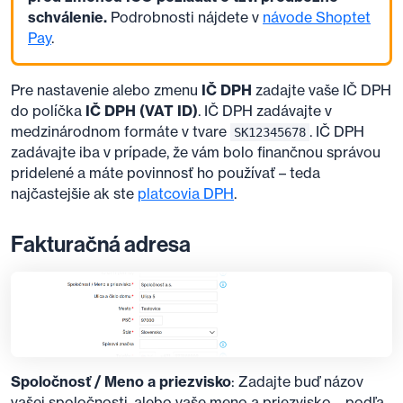
schválenie.
Podrobnosti nájdete v
návode Shoptet
Pay
.
Pre nastavenie alebo zmenu
IČ DPH
zadajte vaše IČ DPH
do políčka
IČ DPH (VAT ID)
. IČ DPH zadávajte v
medzinárodnom formáte v tvare
. IČ DPH
SK12345678
zadávajte iba v prípade, že vám bolo finančnou správou
pridelené a máte povinnosť ho používať – teda
najčastejšie ak ste
platcovia DPH
.
Fakturačná adresa
Spoločnosť / Meno a priezvisko
: Zadajte buď názov
vašej spoločnosti, alebo vaše meno a priezvisko – podľa