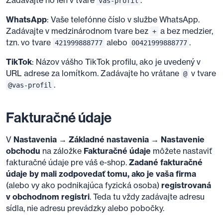
Zadávajte ho len v tvare
.
vas-profil
WhatsApp
: Vaše telefónne číslo v službe WhatsApp.
Zadávajte v medzinárodnom tvare bez
a bez medzier,
+
tzn. vo tvare
alebo
.
421999888777
00421999888777
TikTok
: Názov vášho TikTok profilu, ako je uvedený v
URL adrese za lomítkom. Zadávajte ho vrátane
v tvare
@
.
@vas-profil
Fakturačné údaje
V
Nastavenia → Základné nastavenia → Nastavenie
obchodu
na záložke
Fakturačné údaje
môžete nastaviť
fakturačné údaje pre váš e-shop.
Zadané fakturačné
údaje by mali zodpovedať tomu, ako je vaša firma
(alebo vy ako podnikajúca fyzická osoba)
registrovaná
v obchodnom registri
. Teda tu vždy zadávajte adresu
sídla, nie adresu prevádzky alebo pobočky.