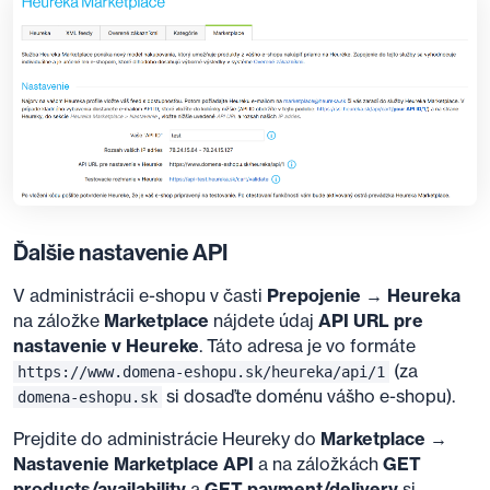
Ďalšie nastavenie API
V administrácii e-shopu v časti
Prepojenie → Heureka
na záložke
Marketplace
nájdete údaj
API URL pre
nastavenie v Heureke
. Táto adresa je vo formáte
(za
https://www.domena-eshopu.sk/heureka/api/1
si dosaďte doménu vášho e-shopu).
domena-eshopu.sk
Prejdite do administrácie Heureky do
Marketplace →
Nastavenie Marketplace API
a na záložkách
GET
products/availability
a
GET payment/delivery
si