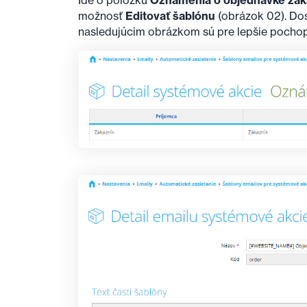
Ide o položku
Oznámenia o objednávke zák
možnosť
Editovať šablónu
(obrázok 02). Dos
nasledujúcim obrázkom sú pre lepšie pochope