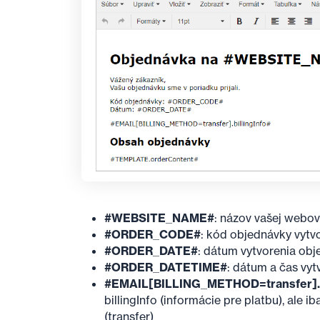
#WEBSITE
_
NAME#
: názov vašej webov
#ORDER
_
CODE#
: kód objednávky vytv
#ORDER
_
DATE#
: dátum vytvorenia ob
#ORDER
_
DATETIME#
: dátum a čas vy
#EMAIL
[BILLING
_
METHOD=transfer]
billingInfo (informácie pre platbu), ale 
(transfer)