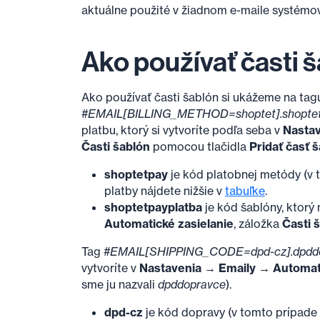
aktuálne použité v žiadnom e-maile systémove
Ako používať časti 
Ako používať časti šablón si ukážeme na tag
#EMAIL
[BILLING
_
METHOD=shoptet]
.shopte
platbu, ktorý si vytvoríte podľa seba v
Nastav
Časti šablón
pomocou tlačidla
Pridať časť 
shoptetpay
je kód platobnej metódy (v 
platby nájdete nižšie v
tabuľke
.
shoptetpayplatba
je kód šablóny, ktorý
Automatické zasielanie
, záložka
Časti 
Tag
#EMAIL
[SHIPPING
_
CODE=dpd-cz]
.dpd
vytvoríte v
Nastavenia → Emaily → Automati
sme ju nazvali
dpddopravce
).
dpd-cz
je kód dopravy (v tomto prípade