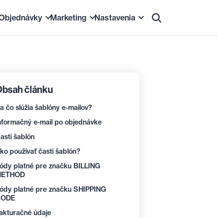
Objednávky
Marketing
Nastavenia
produktov
Objednávky a fakturácia
Obsah a SEO
Základné nastavenia
e-shopu
Zákazníci
Zľavy
Vzhľad
bsah článku
kov
ácia produktov
Logistika
Podpora predaja
E-maily
a čo slúžia šablóny e-mailov?
ky
na marketplaces
Platby a financovanie
Newslettery
Zabezpečenie
nformačný e-mail po objednávke
Štatistiky
Prepojenie s externými službami
DNS a hosting
asti šablón
ko používať časti šablón?
ódy platné pre značku BILLING
METHOD
ódy platné pre značku SHIPPING
CODE
akturačné údaje