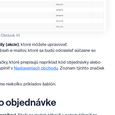
Obrázok 01
y (akcie)
, ktoré môžete upravovať.
bsah e-mailov, ktoré sa budú odosielať súčasne so
čky, ktoré prepisujú napríklad kód objednávky alebo
yplniť v
Nastaveniach obchodu
. Zoznam týchto značiek
e niekoľko príkladov šablón.
po objednávke