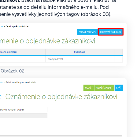
azníkovi
. Stačí na riadok kliknúť a potom kliknúť na
tanete sa do detailu informačného e-mailu. Pod
nie vysvetlivky jednotlivých tagov (obrázok 03).
Obrázok 02