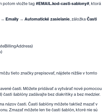
n potom vložte tag
#EMAIL.kod-casti-sablony#
, ktorá
 → Emaily → Automatické zasielanie
, záložka
Časti
iateBillingAddress)
o)
môžu tieto značky prepisovať, nájdete nižšie v tomto
tavené časti. Môžete pridávať a vytvárať nové pomocou
) časti šablóny zadávajte bez diakritiky a bez medzier.
 na názov časti. Časti šablóny môžete taktiež mazať v
onu. Zmazať môžete len tie časti šablón, ktoré nie sú