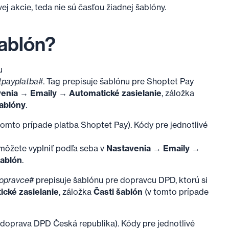
j akcie, teda nie sú časťou žiadnej šablóny.
šablón?
u
tpayplatba#
. Tag prepisuje šablónu pre Shoptet Pay
enia → Emaily → Automatické zasielanie
, záložka
šablóny
.
tomto prípade platba Shoptet Pay). Kódy pre jednotlivé
 môžete vyplniť podľa seba v
Nastavenia → Emaily →
šablón
.
dopravce#
prepisuje šablónu pre dopravcu DPD, ktorú si
cké zasielanie
, záložka
Časti šablón
(v tomto prípade
 doprava DPD Česká republika). Kódy pre jednotlivé