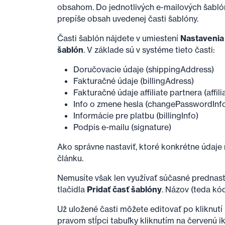
obsahom. Do jednotlivých e-mailových šabló
prepíše obsah uvedenej časti šablóny.
Časti šablón nájdete v umiestení
Nastavenia
šablón
. V základe sú v systéme tieto časti:
Doručovacie údaje (shippingAddress)
Fakturačné údaje (billingAdress)
Fakturačné údaje affiliate partnera (affil
Info o zmene hesla (changePasswordInf
Informácie pre platbu (billingInfo)
Podpis e-mailu (signature)
Ako správne nastaviť, ktoré konkrétne údaje 
článku.
Nemusíte však len využívať súčasné prednas
tlačidla
Pridať časť šablóny
. Názov (teda kód
Už uložené časti môžete editovať po kliknutí
pravom stĺpci tabuľky kliknutím na červenú ik