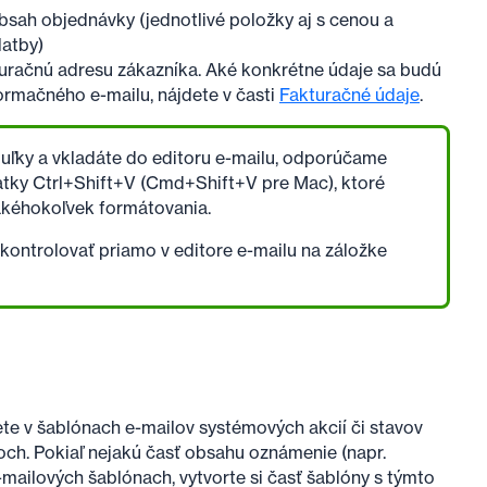
obsah objednávky (jednotlivé položky aj s cenou a
latby)
kturačnú adresu zákazníka. Aké konkrétne údaje sa budú
formačného e-mailu, nájdete v časti
Fakturačné údaje
.
buľky a vkladáte do editoru e-mailu, odporúčame
tky Ctrl+Shift+V (Cmd+Shift+V pre Mac), ktoré
z akéhokoľvek formátovania.
kontrolovať priamo v editore e-mailu na záložke
jete v šablónach e-mailov systémových akcií či stavov
ch. Pokiaľ nejakú časť obsahu oznámenie (napr.
mailových šablónach, vytvorte si časť šablóny s týmto