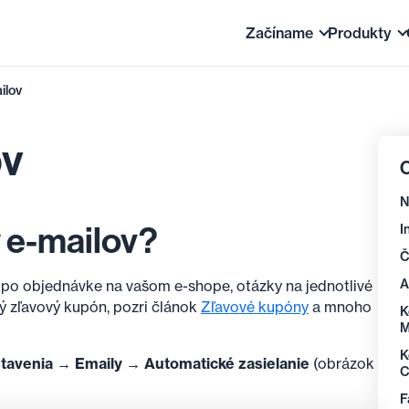
Začíname
Produkty
ilov
Ako funguje Shoptet
Správa 
Úvodné nastavenia 
Sklad
ov
O
Tipy pre začiatoční
Prezent
N
Často kladené otáz
Predaj 
y e-mailov?
I
Prechod na Shoptet
Č
A
í po objednávke na vašom e-shope, otázky na jednotlivé
ý zľavový kupón, pozri článok
Zľavové kupóny
a mnoho
K
K
tavenia → Emaily → Automatické zasielanie
(obrázok
F