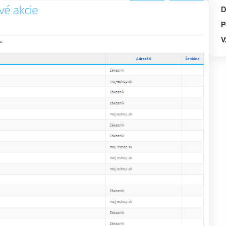
D
P
V