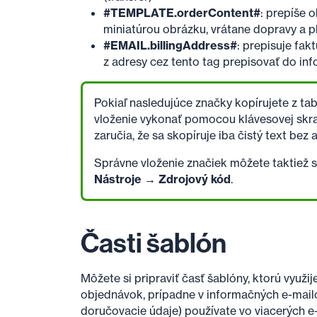
#TEMPLATE.orderContent#
: prepíše 
miniatúrou obrázku, vrátane dopravy a p
#EMAIL.billingAddress#
: prepisuje fa
z adresy cez tento tag prepisovať do in
Pokiaľ nasledujúce značky kopírujete z ta
vloženie vykonať pomocou klávesovej skra
zaručia, že sa skopíruje iba čistý text be
Správne vloženie značiek môžete taktiež s
Nástroje → Zdrojový kód
.
Časti šablón
Môžete si pripraviť časť šablóny, ktorú využi
objednávok, prípadne v informačných e-mailo
doručovacie údaje) používate vo viacerých e-