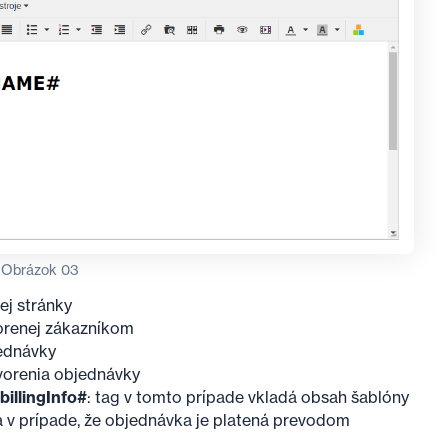
Obrázok 03
ej stránky
orenej zákazníkom
jednávky
tvorenia objednávky
.billingInfo#
: tag v tomto prípade vkladá obsah šablóny
iba v prípade, že objednávka je platená prevodom