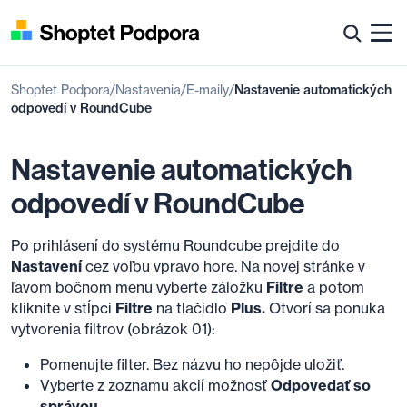
Shoptet Podpora
Nastavenia
E-maily
Nastavenie automatických
odpovedí v RoundCube
Nastavenie automatických
odpovedí v RoundCube
Po prihlásení do systému Roundcube prejdite do
Nastavení
cez voľbu vpravo hore. Na novej stránke v
ľavom bočnom menu vyberte záložku
Filtre
a potom
kliknite v stĺpci
Filtre
na tlačidlo
Plus.
Otvorí sa ponuka
vytvorenia filtrov (obrázok 01):
Pomenujte filter. Bez názvu ho nepôjde uložiť.
Vyberte z zoznamu akcií možnosť
Odpovedať so
správou
.