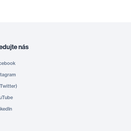
edujte nás
cebook
stagram
(Twitter)
uTube
nkedIn