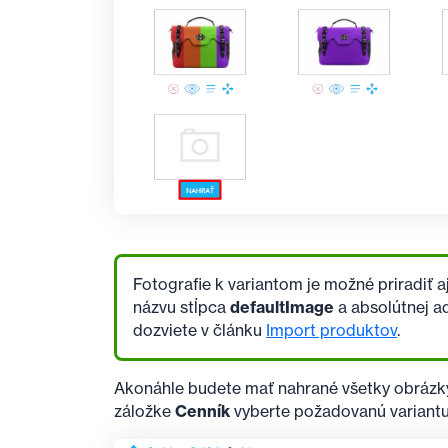
Fotografie k variantom je možné priradiť
názvu stĺpca
defaultImage
a absolútnej a
dozviete v článku
Import produktov
.
Akonáhle budete mať nahrané všetky obrázky,
záložke
Cenník
vyberte požadovanú variantu 