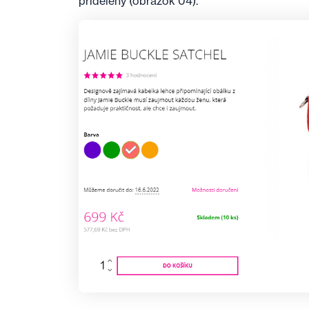
pridelený (obrázok 04).