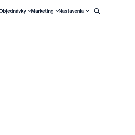
Objednávky
Marketing
Nastavenia
produktov
Objednávky a fakturácia
Obsah a SEO
Základné nastavenia
e-shopu
Zákazníci
Zľavy
Vzhľad
kov
ácia produktov
Logistika
Podpora predaja
E-maily
ky
na marketplaces
Platby a financovanie
Newslettery
Zabezpečenie
Štatistiky
Prepojenie s externými službami
DNS a hosting