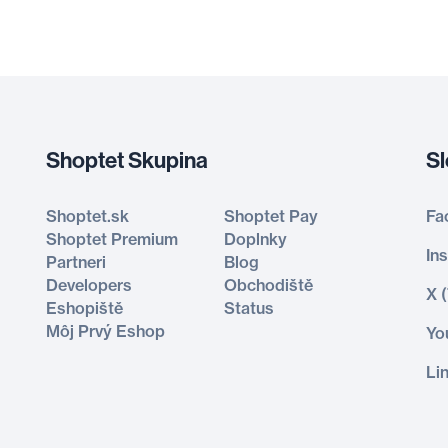
Shoptet Skupina
Sl
Shoptet.sk
Shoptet Pay
Fa
Shoptet Premium
Doplnky
In
Partneri
Blog
Developers
Obchodiště
X 
Eshopiště
Status
Môj Prvý Eshop
Yo
Li