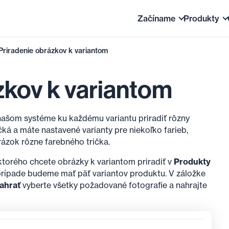
Začíname
Produkty
Priradenie obrázkov k variantom
Ako funguje Shoptet
Správa 
Úvodné nastavenia 
Sklad
zkov k variantom
Tipy pre začiatoční
Prezent
Často kladené otáz
Predaj 
 našom systéme ku každému variantu priradiť rôzny
čká a máte nastavené varianty pre niekoľko farieb,
Prechod na Shoptet
ázok rôzne farebného trička.
 ktorého chcete obrázky k variantom priradiť v
Produkty
prípade budeme mať päť variantov produktu. V záložke
ahrať
vyberte všetky požadované fotografie a nahrajte