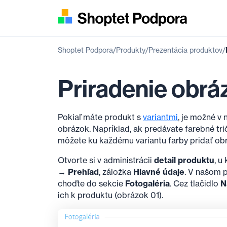
Shoptet Podpora
Produkty
Prezentácia produktov
Priradenie obrá
Pokiaľ máte produkt s
variantmi
, je možné v
obrázok. Napríklad, ak predávate farebné tri
môžete ku každému variantu farby pridať obr
Otvorte si v administrácii
detail produktu
, u
→ Prehľad
, záložka
Hlavné údaje
. V našom 
choďte do sekcie
Fotogaléria
. Cez tlačidlo
N
ich k produktu (obrázok 01).