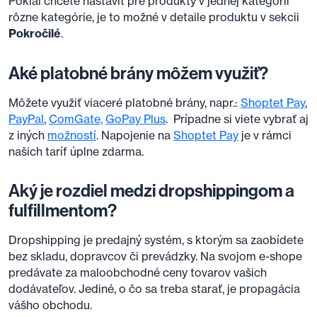
Pokiaľ chcete nastaviť pre produkty v jednej kategórii
rôzne kategórie, je to možné v detaile produktu v sekcii
Pokročilé
.
Aké platobné brány môžem využiť?
Môžete využiť viaceré platobné brány, napr.:
Shoptet Pay
,
PayPal
,
ComGate,
GoPay Plus
. Prípadne si viete vybrať aj
z iných
možností
. Napojenie na
Shoptet Pay
je v rámci
našich taríf úplne zdarma.
Aký je rozdiel medzi dropshippingom a
fulfillmentom?
Dropshipping je predajný systém, s ktorým sa zaobídete
bez skladu, dopravcov či prevádzky. Na svojom e-shope
predávate za maloobchodné ceny tovarov vašich
dodávateľov. Jediné, o čo sa treba starať, je propagácia
vášho obchodu.