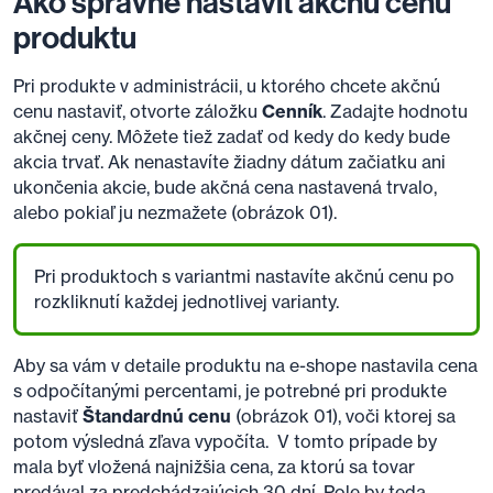
Ako správne nastaviť akčnú cenu
produktu
Pri produkte v administrácii, u ktorého chcete akčnú
cenu nastaviť, otvorte záložku
Cenník
. Zadajte hodnotu
akčnej ceny. Môžete tiež zadať od kedy do kedy bude
akcia trvať. Ak nenastavíte žiadny dátum začiatku ani
ukončenia akcie, bude akčná cena nastavená trvalo,
alebo pokiaľ ju nezmažete (obrázok 01).
Pri produktoch s variantmi nastavíte akčnú cenu po
rozkliknutí každej jednotlivej varianty.
Aby sa vám v detaile produktu na e-shope nastavila cena
s odpočítanými percentami, je potrebné pri produkte
nastaviť
Štandardnú
cenu
(obrázok 01), voči ktorej sa
potom výsledná zľava vypočíta. V tomto prípade by
mala byť vložená najnižšia cena, za ktorú sa tovar
predával za predchádzajúcich 30 dní. Pole by teda