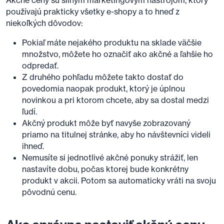
Akčné ceny sú silným marketingovým nástrojom, ktorý
používajú prakticky všetky e-shopy a to hneď z
niekoľkých dôvodov:
Pokiaľ máte nejakého produktu na sklade väčšie
množstvo, môžete ho označiť ako akčné a ľahšie ho
odpredať.
Z druhého pohľadu môžete takto dostať do
povedomia naopak produkt, ktorý je úplnou
novinkou a pri ktorom chcete, aby sa dostal medzi
ľudí.
Akčný produkt môže byť navyše zobrazovaný
priamo na titulnej stránke, aby ho návštevníci videli
ihneď.
Nemusíte si jednotlivé akčné ponuky strážiť, len
nastavíte dobu, počas ktorej bude konkrétny
produkt v akcii. Potom sa automaticky vráti na svoju
pôvodnú cenu.